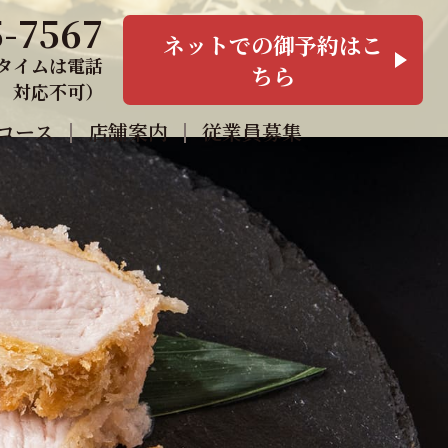
5-7567
ネットでの御予約はこ
ンチタイムは電話
ちら
対応不可）
コース
店舗案内
従業員募集